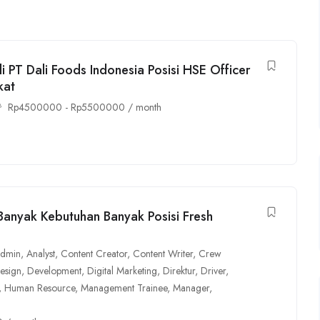
 PT Dali Foods Indonesia Posisi HSE Officer
kat
Rp
4500000
-
Rp
5500000
/ month
anyak Kebutuhan Banyak Posisi Fresh
dmin
,
Analyst
,
Content Creator
,
Content Writer
,
Crew
esign
,
Development
,
Digital Marketing
,
Direktur
,
Driver
,
,
Human Resource
,
Management Trainee
,
Manager
,