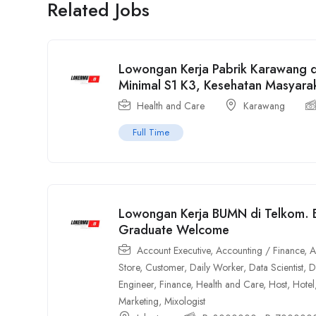
Related Jobs
Lowongan Kerja Pabrik Karawang di
Minimal S1 K3, Kesehatan Masyara
Health and Care
Karawang
Full Time
Lowongan Kerja BUMN di Telkom. B
Graduate Welcome
Account Executive
,
Accounting / Finance
,
A
Store
,
Customer
,
Daily Worker
,
Data Scientist
,
D
Engineer
,
Finance
,
Health and Care
,
Host
,
Hotel
Marketing
,
Mixologist