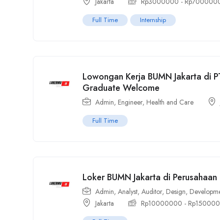
Jakarta
Rp
3000000
-
Rp
700000
Full Time
Internship
Lowongan Kerja BUMN Jakarta di P
Graduate Welcome
Admin
,
Engineer
,
Health and Care
Full Time
Loker BUMN Jakarta di Perusahaan 
Admin
,
Analyst
,
Auditor
,
Design
,
Developm
Jakarta
Rp
10000000
-
Rp
15000