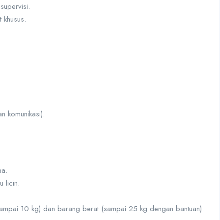
supervisi.
at khusus.
n komunikasi).
ma.
 licin.
pai 10 kg) dan barang berat (sampai 25 kg dengan bantuan).