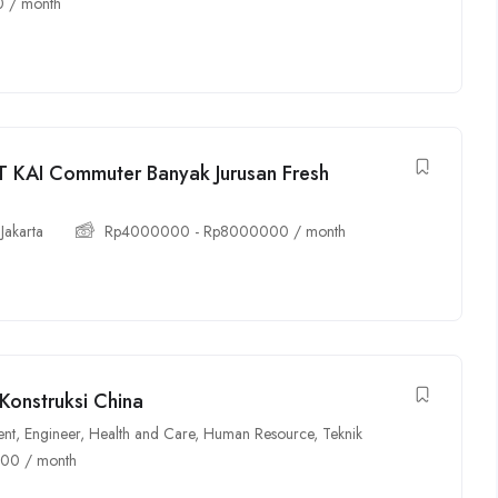
0
/ month
T KAI Commuter Banyak Jurusan Fresh
Jakarta
Rp
4000000
-
Rp
8000000
/ month
Konstruksi China
ent
,
Engineer
,
Health and Care
,
Human Resource
,
Teknik
000
/ month