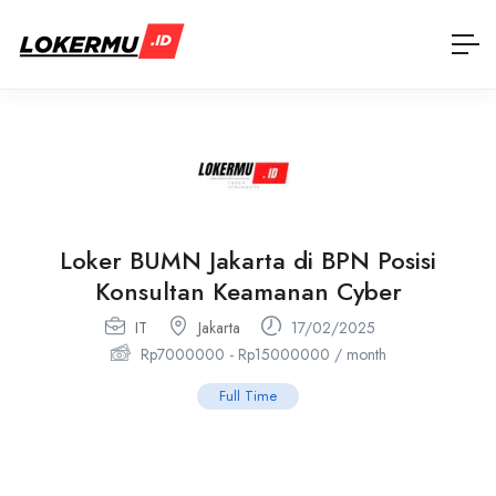
Loker BUMN Jakarta di BPN Posisi
Konsultan Keamanan Cyber
IT
Jakarta
17/02/2025
Rp
7000000
-
Rp
15000000
/ month
Full Time