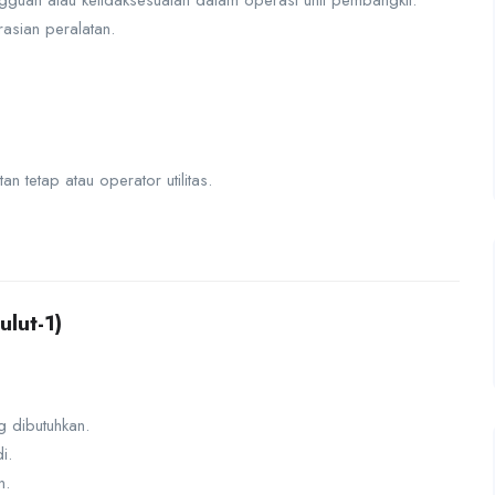
gguan atau ketidaksesuaian dalam operasi unit pembangkit.
rasian peralatan.
 tetap atau operator utilitas.
lut-1)
 dibutuhkan.
i.
n.