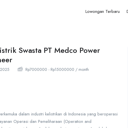
Lowongan Terbaru
Listrik Swasta PT Medco Power
neer
/2025
Rp
7000000
-
Rp
15000000
/ month
kemuka dalam industri kelistrikan di Indonesia yang beroperasi
layanan Operasi dan Pemeliharaan (Operation and