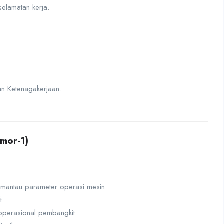
elamatan kerja.
ian Ketenagakerjaan.
mor-1)
mantau parameter operasi mesin.
t.
operasional pembangkit.