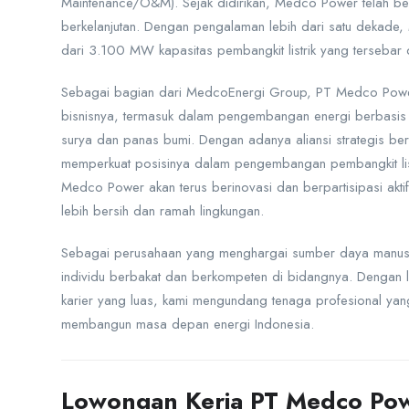
Maintenance/O&M). Sejak didirikan, Medco Power telah be
berkelanjutan. Dengan pengalaman lebih dari satu dekade, 
dari 3.100 MW kapasitas pembangkit listrik yang tersebar di
Sebagai bagian dari MedcoEnergi Group, PT Medco Power
bisnisnya, termasuk dalam pengembangan energi berbasis ga
surya dan panas bumi. Dengan adanya aliansi strategis 
memperkuat posisinya dalam pengembangan pembangkit lis
Medco Power akan terus berinovasi dan berpartisipasi akti
lebih bersih dan ramah lingkungan.
Sebagai perusahaan yang menghargai sumber daya manusi
individu berbakat dan berkompeten di bidangnya. Dengan
karier yang luas, kami mengundang tenaga profesional ya
membangun masa depan energi Indonesia.
Lowongan Kerja PT Medco Pow