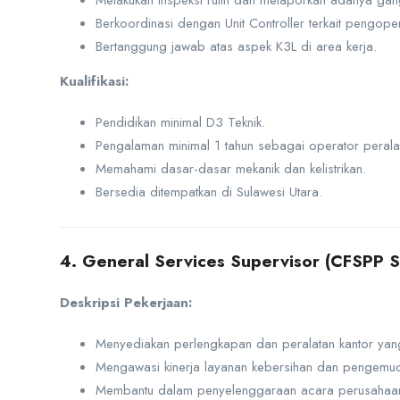
Melakukan inspeksi rutin dan melaporkan adanya gan
Berkoordinasi dengan Unit Controller terkait pengope
Bertanggung jawab atas aspek K3L di area kerja.
Kualifikasi:
Pendidikan minimal D3 Teknik.
Pengalaman minimal 1 tahun sebagai operator peralatan
Memahami dasar-dasar mekanik dan kelistrikan.
Bersedia ditempatkan di Sulawesi Utara.
4. General Services Supervisor (CFSPP Su
Deskripsi Pekerjaan:
Menyediakan perlengkapan dan peralatan kantor yang
Mengawasi kinerja layanan kebersihan dan pengemud
Membantu dalam penyelenggaraan acara perusahaa