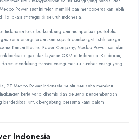
rkomitmen untuk menghadirkan solusi energi yang handal dan
Medco Power saat ini telah memiliki dan mengoperasikan lebih
 15 lokasi strategis di seluruh Indonesia.
 Indonesia terus berkembang dan memperluas portofolio
s serta energi terbarukan seperti pembangkit listrik tenaga
bersama Kansai Electric Power Company, Medco Power semakin
trik berbasis gas dan layanan O&M di Indonesia. Ke depan,
f dalam mendukung transisi energi menuju sumber energi yang
a, PT Medco Power Indonesia selalu berusaha merekrut
 lingkungan kerja yang dinamis dan peluang pengembangan
ng berdedikasi untuk bergabung bersama kami dalam
er Indonesia