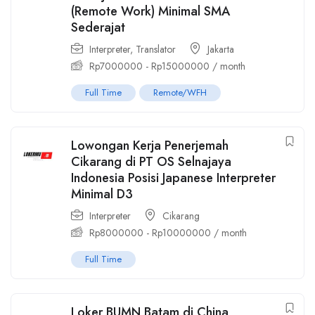
(Remote Work) Minimal SMA
Sederajat
Interpreter
,
Translator
Jakarta
Rp
7000000
-
Rp
15000000
/ month
Full Time
Remote/WFH
Lowongan Kerja Penerjemah
Cikarang di PT OS Selnajaya
Indonesia Posisi Japanese Interpreter
Minimal D3
Interpreter
Cikarang
Rp
8000000
-
Rp
10000000
/ month
Full Time
Loker BUMN Batam di China