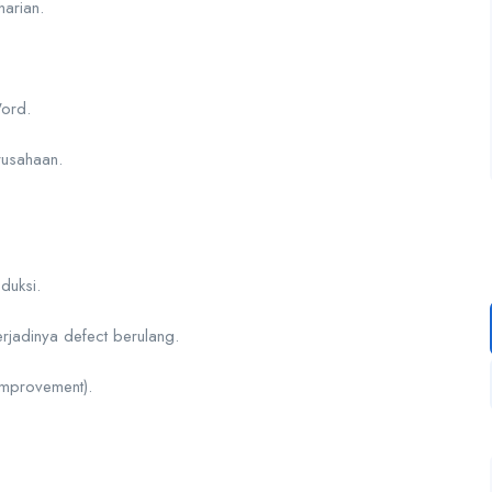
harian.
Word.
rusahaan.
duksi.
rjadinya defect berulang.
improvement).