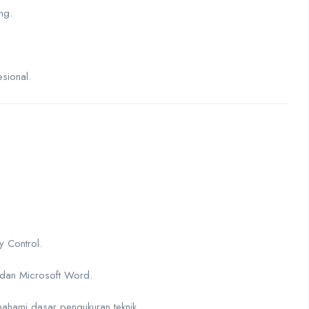
ng.
sional.
y Control.
dan Microsoft Word.
hami dasar pengukuran teknik.