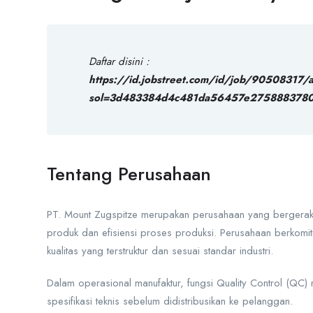
Daftar disini :
https://id.jobstreet.com/id/job/90508317/
sol=3d483384d4c481da56457e2758883780
Tentang Perusahaan
PT. Mount Zugspitze
merupakan perusahaan yang bergerak d
produk dan efisiensi proses produksi. Perusahaan berkomit
kualitas yang terstruktur dan sesuai standar industri.
Dalam operasional manufaktur, fungsi Quality Control (QC)
spesifikasi teknis sebelum didistribusikan ke pelanggan.