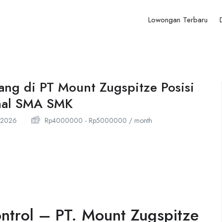
Lowongan Terbaru
ang di PT Mount Zugspitze Posisi
imal SMA SMK
2026
Rp
4000000
-
Rp
5000000
/ month
ontrol –
PT. Mount Zugspitze