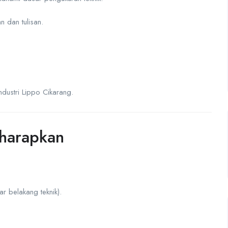
 dan tulisan.
ndustri Lippo Cikarang.
iharapkan
r belakang teknik).