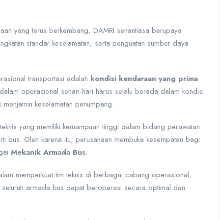
raan yang terus berkembang, DAMRI senantiasa berupaya
eningkatan standar keselamatan, serta penguatan sumber daya
erasional transportasi adalah
kondisi kendaraan yang prima
alam operasional sehari-hari harus selalu berada dalam kondisi
us menjamin keselamatan penumpang.
teknis yang memiliki kemampuan tinggi dalam bidang perawatan
rti bus. Oleh karena itu, perusahaan membuka kesempatan bagi
agai
Mekanik Armada Bus
.
dalam memperkuat tim teknis di berbagai cabang operasional,
 seluruh armada bus dapat beroperasi secara optimal dan