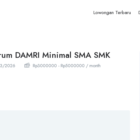
Lowongan Terbaru
erum DAMRI Minimal SMA SMK
3/2026
Rp
3000000
-
Rp
5000000
/ month