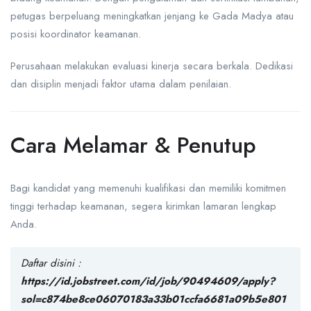
petugas berpeluang meningkatkan jenjang ke Gada Madya atau
posisi koordinator keamanan.
Perusahaan melakukan evaluasi kinerja secara berkala. Dedikasi
dan disiplin menjadi faktor utama dalam penilaian.
Cara Melamar & Penutup
Bagi kandidat yang memenuhi kualifikasi dan memiliki komitmen
tinggi terhadap keamanan, segera kirimkan lamaran lengkap
Anda.
Daftar disini :
https://id.jobstreet.com/id/job/90494609/apply?
sol=c874be8ce06070183a33b01ccfa6681a09b5e801