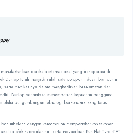
apply
anufaktur ban berskala internasional yang beroperasi di
k Dunlop telah menjadi salah satu pelopor industri ban dunia
itas, serta dedikasinya dalam menghadirkan keselamatan dan
erdiri, Dunlop senantiasa menempatkan kepuasan pengguna
n melalui pengembangan teknologi berkendara yang terus
n ban tubeless dengan kemampuan mempertahankan tekanan
 analisa efek hydroplaning, serta inovasi ban Run Flat Tyre (RFT)