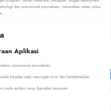
ngan program, desain database, pengujian, hingga deployment.
teknologi dan operasional perusahaan, memastikan setiap solusi
a.
a
aan Aplikasi
butuhan operasional perusahaan.
udah berjalan untuk mencegah error dan ketidakstabilan.
tur pada aplikasi yang digunakan karyawan.