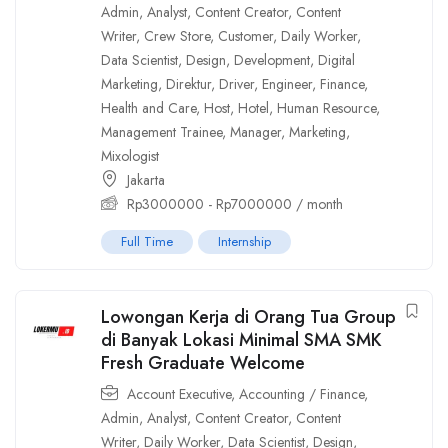
Admin
,
Analyst
,
Content Creator
,
Content
Writer
,
Crew Store
,
Customer
,
Daily Worker
,
Data Scientist
,
Design
,
Development
,
Digital
Marketing
,
Direktur
,
Driver
,
Engineer
,
Finance
,
Health and Care
,
Host
,
Hotel
,
Human Resource
,
Management Trainee
,
Manager
,
Marketing
,
Mixologist
Jakarta
Rp
3000000
-
Rp
7000000
/ month
Full Time
Internship
Lowongan Kerja di Orang Tua Group
di Banyak Lokasi Minimal SMA SMK
Fresh Graduate Welcome
Account Executive
,
Accounting / Finance
,
Admin
,
Analyst
,
Content Creator
,
Content
Writer
,
Daily Worker
,
Data Scientist
,
Design
,