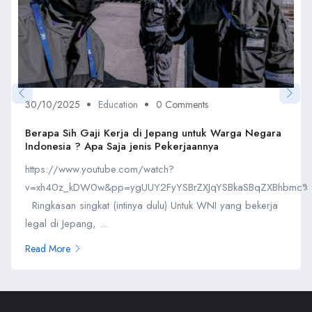
30/10/2025
Education
0 Comments
Berapa Sih Gaji Kerja di Jepang untuk Warga Negara
Indonesia ? Apa Saja jenis Pekerjaannya
https://www.youtube.com/watch?
v=xh40z_kDW0w&pp=ygUUY2FyYSBrZXJqYSBkaSBqZXBhbmc
Ringkasan singkat (intinya dulu) Untuk WNI yang bekerja
legal di Jepang, ...
Read More