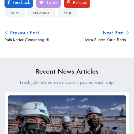
Facebook
Twitter
Pinterest
bank
indonesia
karir
Previous Post
Next Post
Raih Karier Cemerlang di
Astra Sunter Karir: Partner
RSUD Pasar Minggu
terpercaya dalam perjalanan
karir Anda
Recent News Articles
Fresh job related news content posted each day.