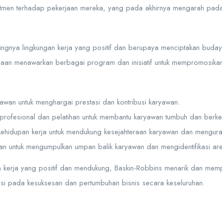
itmen terhadap pekerjaan mereka, yang pada akhirnya mengarah pada 
ngnya lingkungan kerja yang positif dan berupaya menciptakan bud
aan menawarkan berbagai program dan inisiatif untuk mempromosikan l
wan untuk menghargai prestasi dan kontribusi karyawan.
rofesional dan pelatihan untuk membantu karyawan tumbuh dan berk
hidupan kerja untuk mendukung kesejahteraan karyawan dan menguran
n untuk mengumpulkan umpan balik karyawan dan mengidentifikasi are
 kerja yang positif dan mendukung, Baskin-Robbins menarik dan memp
usi pada kesuksesan dan pertumbuhan bisnis secara keseluruhan.