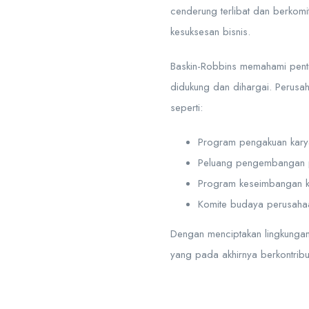
cenderung terlibat dan berkom
kesuksesan bisnis.
Baskin-Robbins memahami penti
didukung dan dihargai. Perusah
seperti:
Program pengakuan karya
Peluang pengembangan p
Program keseimbangan ke
Komite budaya perusahaa
Dengan menciptakan lingkungan
yang pada akhirnya berkontrib