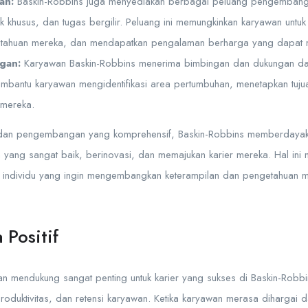
an:
Baskin-Robbins juga menyediakan berbagai peluang pengembanga
khusus, dan tugas bergilir. Peluang ini memungkinkan karyawan unt
tahuan mereka, dan mendapatkan pengalaman berharga yang dapat m
gan:
Karyawan Baskin-Robbins menerima bimbingan dan dukungan dar
embantu karyawan mengidentifikasi area pertumbuhan, menetapkan tu
 mereka.
dan pengembangan yang komprehensif, Baskin-Robbins memberdayak
yang sangat baik, berinovasi, dan memajukan karier mereka. Hal ini 
i individu yang ingin mengembangkan keterampilan dan pengetahuan m
 Positif
an mendukung sangat penting untuk karier yang sukses di Baskin-Robbin
roduktivitas, dan retensi karyawan. Ketika karyawan merasa dihargai d