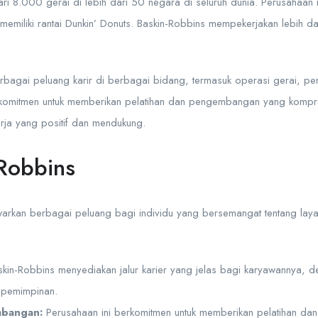
dari 8.000 gerai di lebih dari 50 negara di seluruh dunia. Perusahaan
 memiliki rantai Dunkin’ Donuts. Baskin-Robbins mempekerjakan lebih 
rbagai peluang karir di berbagai bidang, termasuk operasi gerai, 
rkomitmen untuk memberikan pelatihan dan pengembangan yang kompr
rja yang positif dan mendukung.
-Robbins
warkan berbagai peluang bagi individu yang bersemangat tentang laya
kin-Robbins menyediakan jalur karier yang jelas bagi karyawannya, d
epemimpinan.
mbangan:
Perusahaan ini berkomitmen untuk memberikan pelatihan d