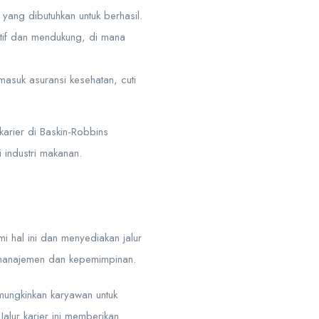
ang dibutuhkan untuk berhasil.
tif dan mendukung, di mana
asuk asuransi kesehatan, cuti
arier di Baskin-Robbins
 industri makanan.
 hal ini dan menyediakan jalur
 manajemen dan kepemimpinan.
emungkinkan karyawan untuk
Jalur karier ini memberikan