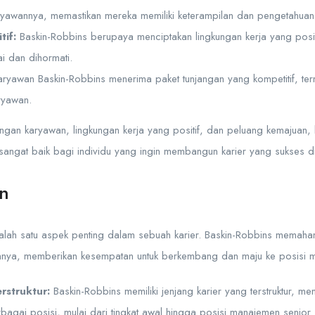
yawannya, memastikan mereka memiliki keterampilan dan pengetahuan y
tif:
Baskin-Robbins berupaya menciptakan lingkungan kerja yang posi
i dan dihormati.
ryawan Baskin-Robbins menerima paket tunjangan yang kompetitif, term
ryawan.
n karyawan, lingkungan kerja yang positif, dan peluang kemajuan, k
ngat baik bagi individu yang ingin membangun karier yang sukses di
n
lah satu aspek penting dalam sebuah karier. Baskin-Robbins memahami
wannya, memberikan kesempatan untuk berkembang dan maju ke posisi
rstruktur:
Baskin-Robbins memiliki jenjang karier yang terstruktur, m
bagai posisi, mulai dari tingkat awal hingga posisi manajemen senior. 