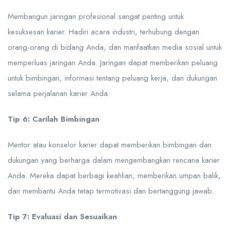
Membangun jaringan profesional sangat penting untuk
kesuksesan karier. Hadiri acara industri, terhubung dengan
orang-orang di bidang Anda, dan manfaatkan media sosial untuk
memperluas jaringan Anda. Jaringan dapat memberikan peluang
untuk bimbingan, informasi tentang peluang kerja, dan dukungan
selama perjalanan karier Anda.
Tip 6: Carilah Bimbingan
Mentor atau konselor karier dapat memberikan bimbingan dan
dukungan yang berharga dalam mengembangkan rencana karier
Anda. Mereka dapat berbagi keahlian, memberikan umpan balik,
dan membantu Anda tetap termotivasi dan bertanggung jawab.
Tip 7: Evaluasi dan Sesuaikan