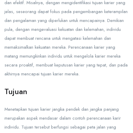
dan efektif. Misalnya, dengan mengidentifikasi tujuan karier yang
jelas, seseorang dapat fokus pada pengembangan keterampilan
dan pengalaman yang diperlukan untuk mencapainya. Demikian
pula, dengan mengevaluasi kekuatan dan kelemahan, individu
dapat membuat rencana untuk mengatasi kelemahan dan
memaksimalkan kekuatan mereka. Perencanaan karier yang
matang memungkinkan individu untuk mengelola karier mereka
secara proaktif, membuat keputusan karier yang tepat, dan pada
akhirnya mencapai tujuan karier mereka.
Tujuan
Menetapkan tujuan karier jangka pendek dan jangka panjang
merupakan aspek mendasar dalam contoh perencanaan karir
individu. Tujuan tersebut berfungsi sebagai peta jalan yang