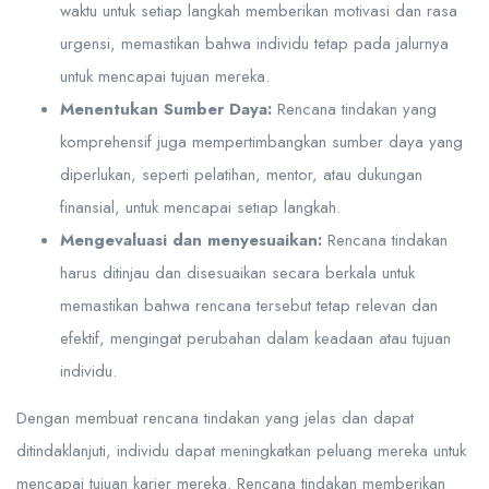
waktu untuk setiap langkah memberikan motivasi dan rasa
urgensi, memastikan bahwa individu tetap pada jalurnya
untuk mencapai tujuan mereka.
Menentukan Sumber Daya:
Rencana tindakan yang
komprehensif juga mempertimbangkan sumber daya yang
diperlukan, seperti pelatihan, mentor, atau dukungan
finansial, untuk mencapai setiap langkah.
Mengevaluasi dan menyesuaikan:
Rencana tindakan
harus ditinjau dan disesuaikan secara berkala untuk
memastikan bahwa rencana tersebut tetap relevan dan
efektif, mengingat perubahan dalam keadaan atau tujuan
individu.
Dengan membuat rencana tindakan yang jelas dan dapat
ditindaklanjuti, individu dapat meningkatkan peluang mereka untuk
mencapai tujuan karier mereka. Rencana tindakan memberikan