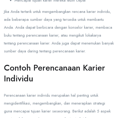
Mencapai tujuan karier mereka lebih cepat
Jika Anda tertarik untuk mengembangkan rencana karier individu,
ada beberapa sumber daya yang tersedia untuk membantu
Anda. Anda dapat berbicara dengan konselor karier, membaca
buku tentang perencanaan karier, atau mengikuti lokakarya
tentang perencanaan karier. Anda juga dapat menemukan banyak
sumber daya daring tentang perencanaan karier.
Contoh Perencanaan Karier
Individu
Perencanaan karier individu merupakan hal penting untuk
mengidentifikasi, mengembangkan, dan menerapkan strategi
guna mencapai tujuan karier seseorang. Berikut adalah 5 aspek