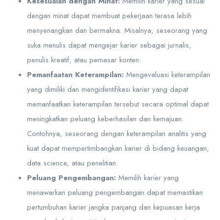
Kesesuaian dengan Minat:
Memilih karier yang sesuai
dengan minat dapat membuat pekerjaan terasa lebih
menyenangkan dan bermakna. Misalnya, seseorang yang
suka menulis dapat mengejar karier sebagai jurnalis,
penulis kreatif, atau pemasar konten.
Pemanfaatan Keterampilan:
Mengevaluasi keterampilan
yang dimiliki dan mengidentifikasi karier yang dapat
memanfaatkan keterampilan tersebut secara optimal dapat
meningkatkan peluang keberhasilan dan kemajuan.
Contohnya, seseorang dengan keterampilan analitis yang
kuat dapat mempertimbangkan karier di bidang keuangan,
data science, atau penelitian.
Peluang Pengembangan:
Memilih karier yang
menawarkan peluang pengembangan dapat memastikan
pertumbuhan karier jangka panjang dan kepuasan kerja