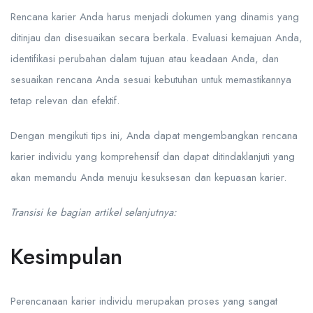
Rencana karier Anda harus menjadi dokumen yang dinamis yang
ditinjau dan disesuaikan secara berkala. Evaluasi kemajuan Anda,
identifikasi perubahan dalam tujuan atau keadaan Anda, dan
sesuaikan rencana Anda sesuai kebutuhan untuk memastikannya
tetap relevan dan efektif.
Dengan mengikuti tips ini, Anda dapat mengembangkan rencana
karier individu yang komprehensif dan dapat ditindaklanjuti yang
akan memandu Anda menuju kesuksesan dan kepuasan karier.
Transisi ke bagian artikel selanjutnya:
Kesimpulan
Perencanaan karier individu merupakan proses yang sangat