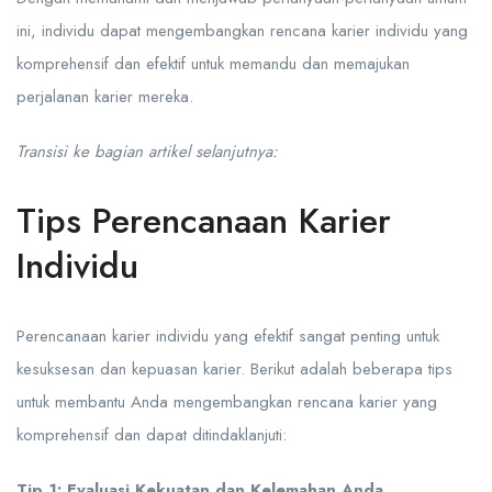
ini, individu dapat mengembangkan rencana karier individu yang
komprehensif dan efektif untuk memandu dan memajukan
perjalanan karier mereka.
Transisi ke bagian artikel selanjutnya:
Tips Perencanaan Karier
Individu
Perencanaan karier individu yang efektif sangat penting untuk
kesuksesan dan kepuasan karier. Berikut adalah beberapa tips
untuk membantu Anda mengembangkan rencana karier yang
komprehensif dan dapat ditindaklanjuti:
Tip 1: Evaluasi Kekuatan dan Kelemahan Anda