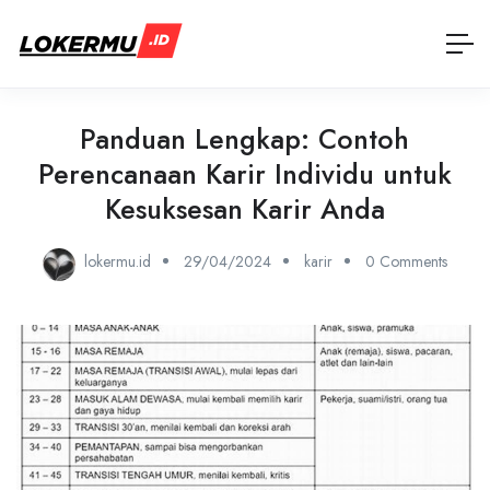
Panduan Lengkap: Contoh
Perencanaan Karir Individu untuk
Kesuksesan Karir Anda
lokermu.id
29/04/2024
karir
0 Comments