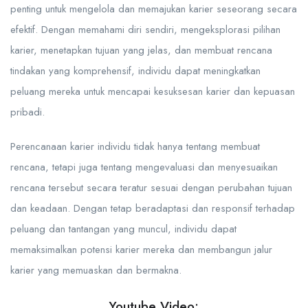
penting untuk mengelola dan memajukan karier seseorang secara
efektif. Dengan memahami diri sendiri, mengeksplorasi pilihan
karier, menetapkan tujuan yang jelas, dan membuat rencana
tindakan yang komprehensif, individu dapat meningkatkan
peluang mereka untuk mencapai kesuksesan karier dan kepuasan
pribadi.
Perencanaan karier individu tidak hanya tentang membuat
rencana, tetapi juga tentang mengevaluasi dan menyesuaikan
rencana tersebut secara teratur sesuai dengan perubahan tujuan
dan keadaan. Dengan tetap beradaptasi dan responsif terhadap
peluang dan tantangan yang muncul, individu dapat
memaksimalkan potensi karier mereka dan membangun jalur
karier yang memuaskan dan bermakna.
Youtube Video: