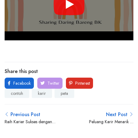
Share this post
Facebook
Twitter
Pinterest
contoh
karir
peta
Previous Post
Next Post
Raih Karier Sukses dengan
Peluang Karir Menarik di
Program Management
Traveloka 2018
Trainee