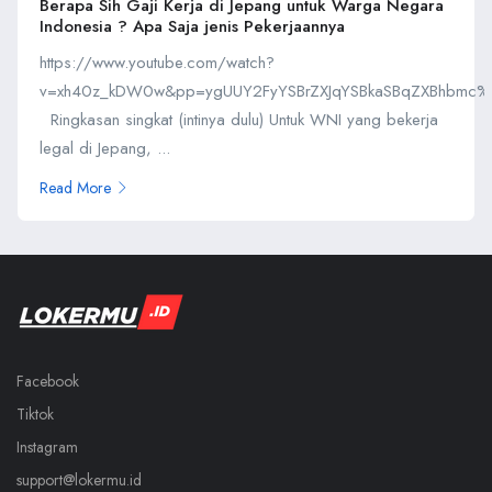
Berapa Sih Gaji Kerja di Jepang untuk Warga Negara
Indonesia ? Apa Saja jenis Pekerjaannya
https://www.youtube.com/watch?
v=xh40z_kDW0w&pp=ygUUY2FyYSBrZXJqYSBkaSBqZXBhbmc
Ringkasan singkat (intinya dulu) Untuk WNI yang bekerja
legal di Jepang, ...
Read More
Facebook
Tiktok
Instagram
support@lokermu.id