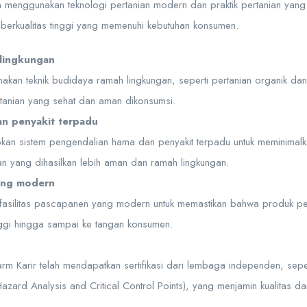
n menggunakan teknologi pertanian modern dan praktik pertanian yan
berkualitas tinggi yang memenuhi kebutuhan konsumen.
lingkungan
kan teknik budidaya ramah lingkungan, seperti pertanian organik dan i
tanian yang sehat dan aman dikonsumsi.
n penyakit terpadu
kan sistem pengendalian hama dan penyakit terpadu untuk meminimalk
n yang dihasilkan lebih aman dan ramah lingkungan.
ang modern
 fasilitas pascapanen yang modern untuk memastikan bahwa produk per
nggi hingga sampai ke tangan konsumen.
rm Karir telah mendapatkan sertifikasi dari lembaga independen, sep
zard Analysis and Critical Control Points), yang menjamin kualitas 