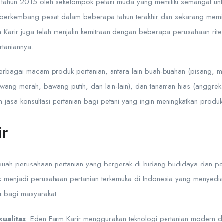
a tahun 2015 oleh sekelompok petani muda yang memiliki semangat unt
h berkembang pesat dalam beberapa tahun terakhir dan sekarang memil
 Karir juga telah menjalin kemitraan dengan beberapa perusahaan ritel
taniannya.
rbagai macam produk pertanian, antara lain buah-buahan (pisang, ma
awang merah, bawang putih, dan lain-lain), dan tanaman hias (anggrek, 
jasa konsultasi pertanian bagi petani yang ingin meningkatkan produkt
ir
uah perusahaan pertanian yang bergerak di bidang budidaya dan pen
ntuk menjadi perusahaan pertanian terkemuka di Indonesia yang menyedi
au bagi masyarakat.
ualitas
: Eden Farm Karir menggunakan teknologi pertanian modern da