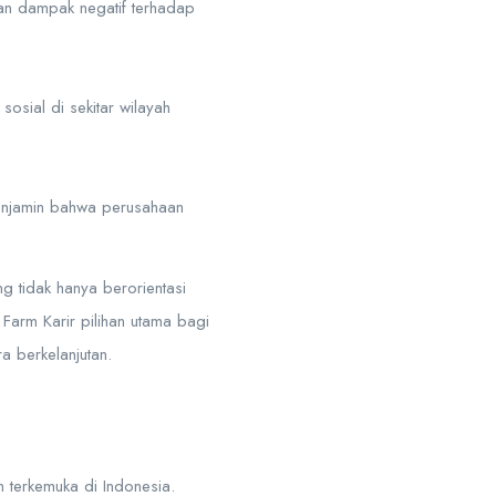
kan dampak negatif terhadap
osial di sekitar wilayah
menjamin bahwa perusahaan
g tidak hanya berorientasi
 Farm Karir pilihan utama bagi
 berkelanjutan.
 terkemuka di Indonesia.