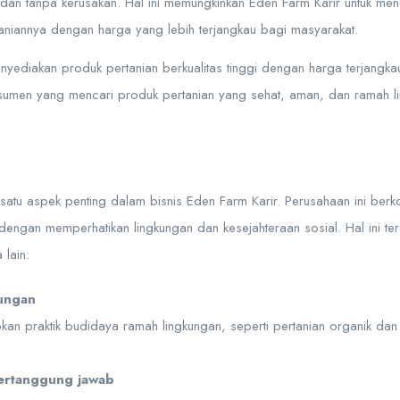
an tanpa kerusakan. Hal ini memungkinkan Eden Farm Karir untuk mene
niannya dengan harga yang lebih terjangkau bagi masyarakat.
ediakan produk pertanian berkualitas tinggi dengan harga terjangkau
nsumen yang mencari produk pertanian yang sehat, aman, dan ramah l
satu aspek penting dalam bisnis Eden Farm Karir. Perusahaan ini berk
 dengan memperhatikan lingkungan dan kesejahteraan sosial. Hal ini t
 lain:
ungan
an praktik budidaya ramah lingkungan, seperti pertanian organik dan i
ertanggung jawab