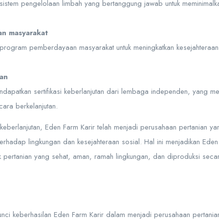
i sistem pengelolaan limbah yang bertanggung jawab untuk meminimal
n masyarakat
 program pemberdayaan masyarakat untuk meningkatkan kesejahteraan s
tan
endapatkan sertifikasi keberlanjutan dari lembaga independen, yang 
cara berkelanjutan.
berlanjutan, Eden Farm Karir telah menjadi perusahaan pertanian yan
 terhadap lingkungan dan kesejahteraan sosial. Hal ini menjadikan Eden
pertanian yang sehat, aman, ramah lingkungan, dan diproduksi secara
unci keberhasilan Eden Farm Karir dalam menjadi perusahaan pertanian