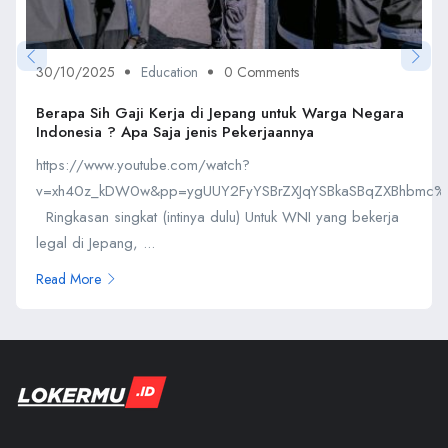
30/10/2025
Education
0 Comments
Berapa Sih Gaji Kerja di Jepang untuk Warga Negara
Indonesia ? Apa Saja jenis Pekerjaannya
https://www.youtube.com/watch?
v=xh40z_kDW0w&pp=ygUUY2FyYSBrZXJqYSBkaSBqZXBhbmc
Ringkasan singkat (intinya dulu) Untuk WNI yang bekerja
legal di Jepang, ...
Read More