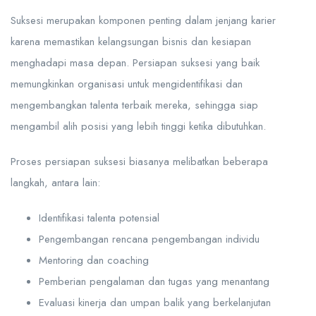
Suksesi merupakan komponen penting dalam jenjang karier
karena memastikan kelangsungan bisnis dan kesiapan
menghadapi masa depan. Persiapan suksesi yang baik
memungkinkan organisasi untuk mengidentifikasi dan
mengembangkan talenta terbaik mereka, sehingga siap
mengambil alih posisi yang lebih tinggi ketika dibutuhkan.
Proses persiapan suksesi biasanya melibatkan beberapa
langkah, antara lain:
Identifikasi talenta potensial
Pengembangan rencana pengembangan individu
Mentoring dan coaching
Pemberian pengalaman dan tugas yang menantang
Evaluasi kinerja dan umpan balik yang berkelanjutan