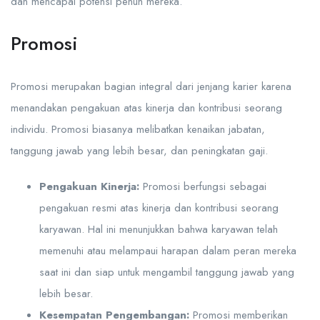
dan mencapai potensi penuh mereka.
Promosi
Promosi merupakan bagian integral dari jenjang karier karena
menandakan pengakuan atas kinerja dan kontribusi seorang
individu. Promosi biasanya melibatkan kenaikan jabatan,
tanggung jawab yang lebih besar, dan peningkatan gaji.
Pengakuan Kinerja:
Promosi berfungsi sebagai
pengakuan resmi atas kinerja dan kontribusi seorang
karyawan. Hal ini menunjukkan bahwa karyawan telah
memenuhi atau melampaui harapan dalam peran mereka
saat ini dan siap untuk mengambil tanggung jawab yang
lebih besar.
Kesempatan Pengembangan:
Promosi memberikan