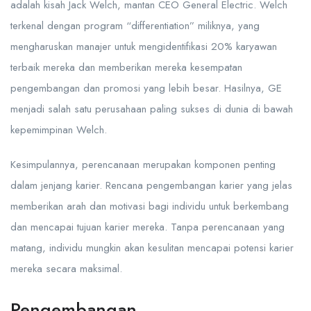
adalah kisah Jack Welch, mantan CEO General Electric. Welch
terkenal dengan program “differentiation” miliknya, yang
mengharuskan manajer untuk mengidentifikasi 20% karyawan
terbaik mereka dan memberikan mereka kesempatan
pengembangan dan promosi yang lebih besar. Hasilnya, GE
menjadi salah satu perusahaan paling sukses di dunia di bawah
kepemimpinan Welch.
Kesimpulannya, perencanaan merupakan komponen penting
dalam jenjang karier. Rencana pengembangan karier yang jelas
memberikan arah dan motivasi bagi individu untuk berkembang
dan mencapai tujuan karier mereka. Tanpa perencanaan yang
matang, individu mungkin akan kesulitan mencapai potensi karier
mereka secara maksimal.
Pengembangan