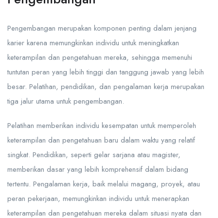
Pengembangan merupakan komponen penting dalam jenjang
karier karena memungkinkan individu untuk meningkatkan
keterampilan dan pengetahuan mereka, sehingga memenuhi
tuntutan peran yang lebih tinggi dan tanggung jawab yang lebih
besar. Pelatihan, pendidikan, dan pengalaman kerja merupakan
tiga jalur utama untuk pengembangan.
Pelatihan memberikan individu kesempatan untuk memperoleh
keterampilan dan pengetahuan baru dalam waktu yang relatif
singkat. Pendidikan, seperti gelar sarjana atau magister,
memberikan dasar yang lebih komprehensif dalam bidang
tertentu. Pengalaman kerja, baik melalui magang, proyek, atau
peran pekerjaan, memungkinkan individu untuk menerapkan
keterampilan dan pengetahuan mereka dalam situasi nyata dan