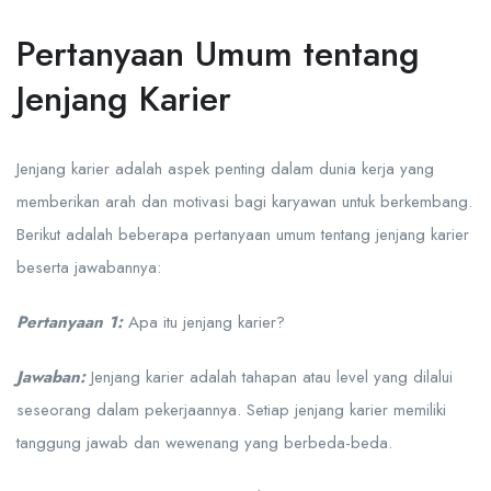
Pertanyaan Umum tentang
Jenjang Karier
Jenjang karier adalah aspek penting dalam dunia kerja yang
memberikan arah dan motivasi bagi karyawan untuk berkembang.
Berikut adalah beberapa pertanyaan umum tentang jenjang karier
beserta jawabannya:
Pertanyaan 1:
Apa itu jenjang karier?
Jawaban:
Jenjang karier adalah tahapan atau level yang dilalui
seseorang dalam pekerjaannya. Setiap jenjang karier memiliki
tanggung jawab dan wewenang yang berbeda-beda.