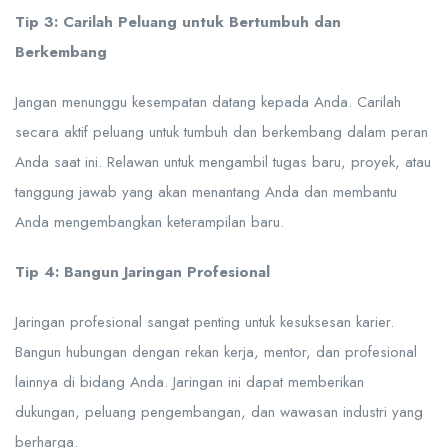
Tip 3: Carilah Peluang untuk Bertumbuh dan
Berkembang
Jangan menunggu kesempatan datang kepada Anda. Carilah
secara aktif peluang untuk tumbuh dan berkembang dalam peran
Anda saat ini. Relawan untuk mengambil tugas baru, proyek, atau
tanggung jawab yang akan menantang Anda dan membantu
Anda mengembangkan keterampilan baru.
Tip 4: Bangun Jaringan Profesional
Jaringan profesional sangat penting untuk kesuksesan karier.
Bangun hubungan dengan rekan kerja, mentor, dan profesional
lainnya di bidang Anda. Jaringan ini dapat memberikan
dukungan, peluang pengembangan, dan wawasan industri yang
berharga.