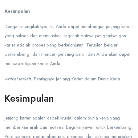
Kesimpulan
Dengan mengikuti tips ini, Anda dapat membangun jenjang karier
yang sukses dan memuaskan. Ingatlah bahwa pengembangan
karier adalah proses yang berkelanjutan. Teruslah belajar,
berkembang, dan mencari peluang baru, dan Anda akan dapat
mencapai tujuan karier Anda.
Artikel terkait:
Pentingnya Jenjang Karier dalam Dunia Kerja
Kesimpulan
Jenjang karier adalah aspek krusial dalam dunia kerja yang
memberikan arah dan motivasi bagi karyawan untuk berkembang.
Perencanaan, pengembangan, promosi, dan suksesi merupakan