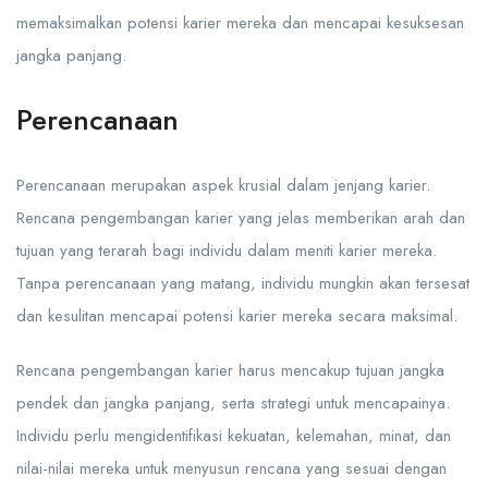
memaksimalkan potensi karier mereka dan mencapai kesuksesan
jangka panjang.
Perencanaan
Perencanaan merupakan aspek krusial dalam jenjang karier.
Rencana pengembangan karier yang jelas memberikan arah dan
tujuan yang terarah bagi individu dalam meniti karier mereka.
Tanpa perencanaan yang matang, individu mungkin akan tersesat
dan kesulitan mencapai potensi karier mereka secara maksimal.
Rencana pengembangan karier harus mencakup tujuan jangka
pendek dan jangka panjang, serta strategi untuk mencapainya.
Individu perlu mengidentifikasi kekuatan, kelemahan, minat, dan
nilai-nilai mereka untuk menyusun rencana yang sesuai dengan