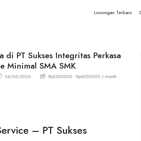
Lowongan Terbaru
a di PT Sukses Integritas Perkasa
ice Minimal SMA SMK
04/06/2026
Rp
3500000
-
Rp
4000000
/ month
Service – PT Sukses