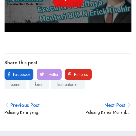
Share this post
Facebook
Twitter
Pinterest
bumn
karir
kementerian
Previous Post
Next Post
Peluang Karir yang
Peluang Karier Menarik di
Menjanjikan di RSUD
Lazada: Bangun Masa
Kalideres
Depan Anda di E-commerce