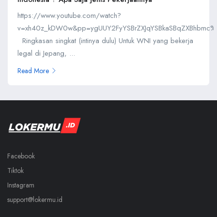
https://www.youtube.com/watch?
v=xh40z_kDW0w&pp=ygUUY2FyYSBrZXJqYSBkaSBqZXBhbmc
Ringkasan singkat (intinya dulu) Untuk WNI yang bekerja
legal di Jepang, ...
Read More
Facebook
Tiktok
Instagram
support@lokermu.id