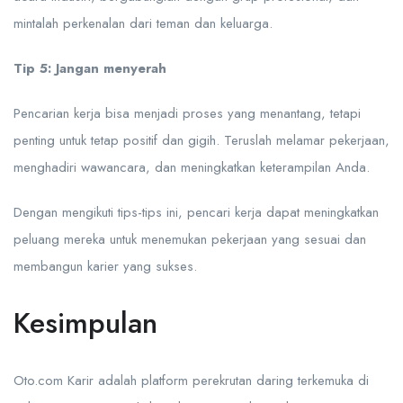
mintalah perkenalan dari teman dan keluarga.
Tip 5: Jangan menyerah
Pencarian kerja bisa menjadi proses yang menantang, tetapi
penting untuk tetap positif dan gigih. Teruslah melamar pekerjaan,
menghadiri wawancara, dan meningkatkan keterampilan Anda.
Dengan mengikuti tips-tips ini, pencari kerja dapat meningkatkan
peluang mereka untuk menemukan pekerjaan yang sesuai dan
membangun karier yang sukses.
Kesimpulan
Oto.com Karir adalah platform perekrutan daring terkemuka di