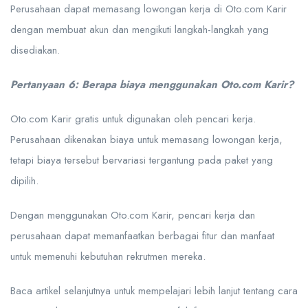
Perusahaan dapat memasang lowongan kerja di Oto.com Karir
dengan membuat akun dan mengikuti langkah-langkah yang
disediakan.
Pertanyaan 6: Berapa biaya menggunakan Oto.com Karir?
Oto.com Karir gratis untuk digunakan oleh pencari kerja.
Perusahaan dikenakan biaya untuk memasang lowongan kerja,
tetapi biaya tersebut bervariasi tergantung pada paket yang
dipilih.
Dengan menggunakan Oto.com Karir, pencari kerja dan
perusahaan dapat memanfaatkan berbagai fitur dan manfaat
untuk memenuhi kebutuhan rekrutmen mereka.
Baca artikel selanjutnya untuk mempelajari lebih lanjut tentang cara