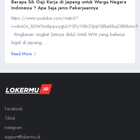
Berapa Sih Gaji Kerja di Jepang untuk Warga Negara
Indonesia ? Apa Saja jenis Pekerjaannya
https://www.youtube.com/watch?
v=xh40z_kDW0w&pp=ygUUY2FyYSBrZXJqYSBkaSBqZXBhbmc
Ringkasan singkat (intinya dulu) Untuk WNI yang bekerja
legal di Jepang, ...
Read More
Facebook
Tiktok
Instagram
support@lokermu.id