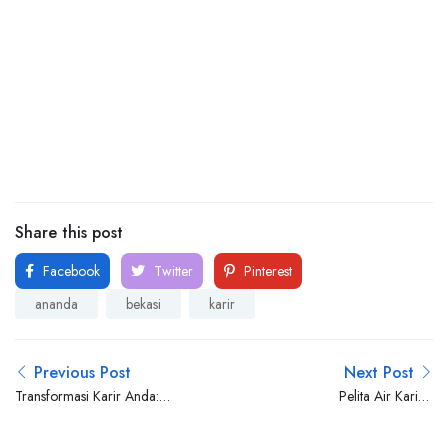
Share this post
Facebook
Twitter
Pinterest
ananda
bekasi
karir
Previous Post
Next Post
Transformasi Karir Anda:
Pelita Air Karier:
Pentingnya Pemasaran Karir
Penerangan Tradisional
Penuh Makna