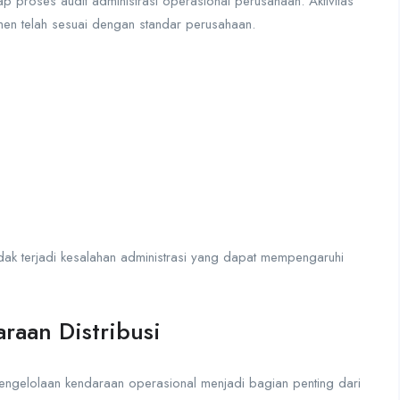
ap proses audit administrasi operasional perusahaan. Aktivitas
men telah sesuai dengan standar perusahaan.
idak terjadi kesalahan administrasi yang dapat mempengaruhi
raan Distribusi
engelolaan kendaraan operasional menjadi bagian penting dari