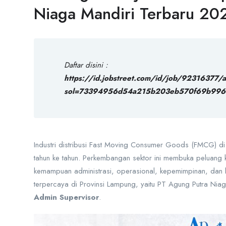
Niaga Mandiri Terbaru 20
Daftar disini :
https://id.jobstreet.com/id/job/92316377/
sol=73394956d54a215b203eb570f69b99
Industri distribusi Fast Moving Consumer Goods (FMCG) di 
tahun ke tahun. Perkembangan sektor ini membuka peluang ka
kemampuan administrasi, operasional, kepemimpinan, dan ko
terpercaya di Provinsi Lampung, yaitu
PT Agung Putra Niag
Admin Supervisor
.