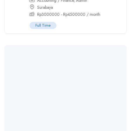
Accounting / Finance
,
Admin
Surabaya
Rp
3000000
-
Rp
4500000
/ month
Full Time