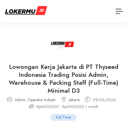
Lowongan Kerja Jakarta di PT Thyseed
Indonesia Trading Posisi Admin,
Warehouse & Packing Staff (Full-Time)
Minimal D3
Admin
,
Operator Industri
Jakarta
09/05/2026
Rp
6000000
-
Rp
6500000
/ month
Full Time