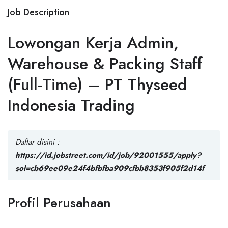
Job Description
Lowongan Kerja Admin,
Warehouse & Packing Staff
(Full-Time) – PT Thyseed
Indonesia Trading
Daftar disini :
https://id.jobstreet.com/id/job/92001555/apply?
sol=cb69ee09e24f4bfbfba909cfbb8353f905f2d14f
Profil Perusahaan