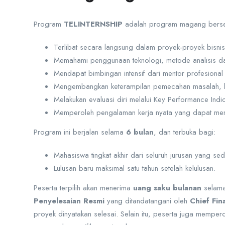
Program
TELINTERNSHIP
adalah program magang bersert
Terlibat secara langsung dalam proyek-proyek bisnis ak
Memahami penggunaan teknologi, metode analisis dat
Mendapat bimbingan intensif dari mentor profesiona
Mengembangkan keterampilan pemecahan masalah, berpi
Melakukan evaluasi diri melalui Key Performance Indic
Memperoleh pengalaman kerja nyata yang dapat menja
Program ini berjalan selama
6 bulan
, dan terbuka bagi:
Mahasiswa tingkat akhir dari seluruh jurusan yang s
Lulusan baru maksimal satu tahun setelah kelulusan.
Peserta terpilih akan menerima
uang saku bulanan
selama
Penyelesaian Resmi
yang ditandatangani oleh
Chief Fi
proyek dinyatakan selesai. Selain itu, peserta juga memper