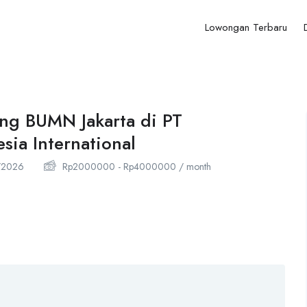
Lowongan Terbaru
ng BUMN Jakarta di PT
sia International
/2026
Rp
2000000
-
Rp
4000000
/ month