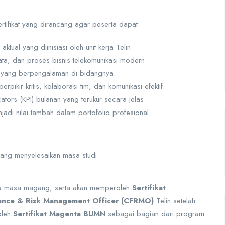
ifikat yang dirancang agar peserta dapat:
tual yang diinisiasi oleh unit kerja Telin.
a, dan proses bisnis telekomunikasi modern.
l yang berpengalaman di bidangnya.
kir kritis, kolaborasi tim, dan komunikasi efektif.
ators (KPI) bulanan yang terukur secara jelas.
di nilai tambah dalam portofolio profesional.
edang menyelesaikan masa studi.
 masa magang, serta akan memperoleh
Sertifikat
nance & Risk Management Officer (CFRMO)
Telin setelah
oleh
Sertifikat Magenta BUMN
sebagai bagian dari program