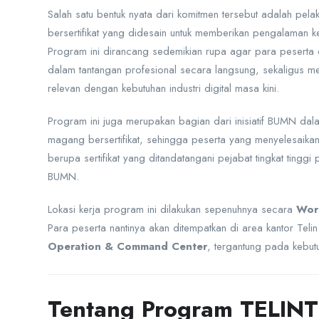
Salah satu bentuk nyata dari komitmen tersebut adalah pel
bersertifikat yang didesain untuk memberikan pengalaman ke
Program ini dirancang sedemikian rupa agar para peserta 
dalam tantangan profesional secara langsung, sekaligus m
relevan dengan kebutuhan industri digital masa kini.
Program ini juga merupakan bagian dari inisiatif BUMN d
magang bersertifikat, sehingga peserta yang menyelesaika
berupa sertifikat yang ditandatangani pejabat tingkat tingg
BUMN.
Lokasi kerja program ini dilakukan sepenuhnya secara
Wor
Para peserta nantinya akan ditempatkan di area kantor Telin 
Operation & Command Center
, tergantung pada kebutu
Tentang Program TELIN