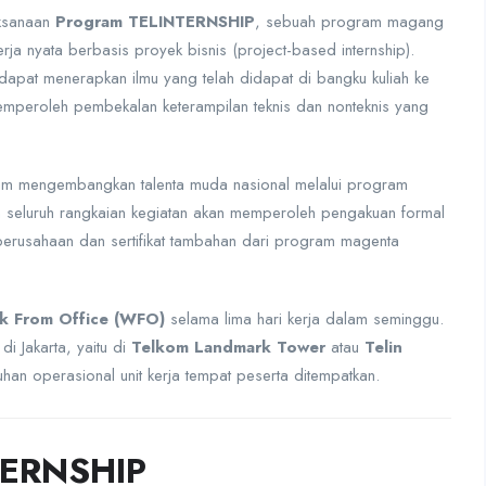
aksanaan
Program TELINTERNSHIP
, sebuah program magang
rja nyata berbasis proyek bisnis (project-based internship).
dapat menerapkan ilmu yang telah didapat di bangku kuliah ke
emperoleh pembekalan keterampilan teknis dan nonteknis yang
alam mengembangkan talenta muda nasional melalui program
n seluruh rangkaian kegiatan akan memperoleh pengakuan formal
i perusahaan dan sertifikat tambahan dari program magenta
k From Office (WFO)
selama lima hari kerja dalam seminggu.
di Jakarta, yaitu di
Telkom Landmark Tower
atau
Telin
han operasional unit kerja tempat peserta ditempatkan.
TERNSHIP