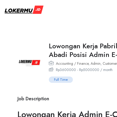
Lowongan Kerja Pabri
Abadi Posisi Admin E
Accounting / Finance
,
Admin
,
Customer
Rp
3600000
-
Rp
5000000
/ month
Full Time
Job Description
Lowongan Kerja Admin E-