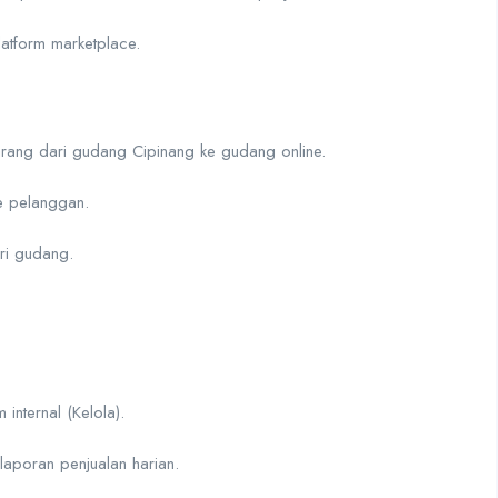
atform marketplace.
barang dari gudang Cipinang ke gudang online.
e pelanggan.
ri gudang.
.
internal (Kelola).
aporan penjualan harian.