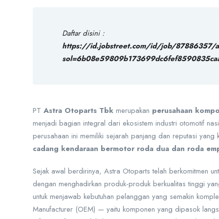
Daftar disini :
https://id.jobstreet.com/id/job/87886357/
sol=6b08e59809b173699dc6fef8590835ca
PT
Astra Otoparts Tbk
merupakan
perusahaan kompon
menjadi bagian integral dari ekosistem industri otomotif na
perusahaan ini memiliki sejarah panjang dan reputasi yang
cadang kendaraan bermotor roda dua dan roda em
Sejak awal berdirinya, Astra Otoparts telah berkomitmen u
dengan menghadirkan produk-produk berkualitas tinggi yan
untuk menjawab kebutuhan pelanggan yang semakin komplek
Manufacturer (OEM) — yaitu komponen yang dipasok langs