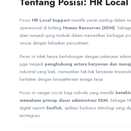
Tentang Posisi: HR Local
Posisi
HR Local Support
memiliki peran penting dalam me
operasional di bidang
Human Resources (SDM)
. Sebaga
akan menjadi ujung tombak dalam memastikan berbagai pros
sesuai dengan kebijakan perusahaan.
Peran ini tidak hanya berhubungan dengan pekerjaan adminis
juga menjadi
penghubung antara karyawan dan mana
industrial yang baik, memastikan hak-hak karyawan terpenuh
berkaitan dengan kesejahteraan tenaga kerja.
Posisi ini sangat cocok bagi individu yang memiliki
ketelit
memahami prinsip dasar administrasi SDM.
Sebagai HR
digital seperti
Sunfish
, aplikasi berbasis teknologi yang 
terintegrasi.