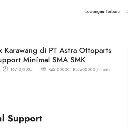
Lowongan Terbaru
k Karawang di PT Astra Ottoparts
Support Minimal SMA SMK
16/10/2025
Rp
5100000
-
Rp
5600000
/ month
l Support