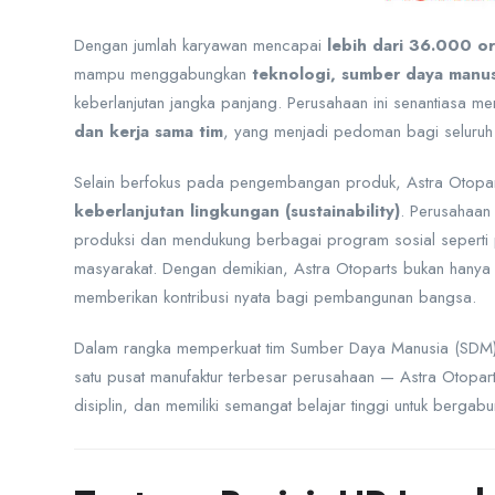
Dengan jumlah karyawan mencapai
lebih dari 36.000 o
mampu menggabungkan
teknologi, sumber daya manusi
keberlanjutan jangka panjang. Perusahaan ini senantiasa men
dan kerja sama tim
, yang menjadi pedoman bagi seluruh 
Selain berfokus pada pengembangan produk, Astra Otopa
keberlanjutan lingkungan (sustainability)
. Perusahaan
produksi dan mendukung berbagai program sosial seperti 
masyarakat. Dengan demikian, Astra Otoparts bukan hanya men
memberikan kontribusi nyata bagi pembangunan bangsa.
Dalam rangka memperkuat tim Sumber Daya Manusia (SDM) d
satu pusat manufaktur terbesar perusahaan — Astra Otopart
disiplin, dan memiliki semangat belajar tinggi untuk berga