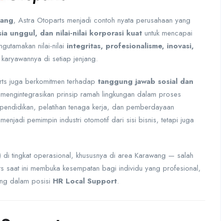
rang
, Astra Otoparts menjadi contoh nyata perusahaan yang
a unggul, dan nilai-nilai korporasi kuat
untuk mencapai
gutamakan nilai-nilai
integritas, profesionalisme, inovasi,
karyawannya di setiap jenjang.
rts juga berkomitmen terhadap
tanggung jawab sosial dan
 mengintegrasikan prinsip ramah lingkungan dalam proses
pendidikan, pelatihan tenaga kerja, dan pemberdayaan
jadi pemimpin industri otomotif dari sisi bisnis, tetapi juga
i tingkat operasional, khususnya di area Karawang — salah
s saat ini membuka kesempatan bagi individu yang profesional,
bung dalam posisi
HR Local Support
.