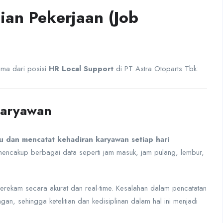
an Pekerjaan (Job
ama dari posisi
HR Local Support
di PT Astra Otoparts Tbk:
Karyawan
 dan mencatat kehadiran karyawan setiap hari
i mencakup berbagai data seperti jam masuk, jam pulang, lembur,
rekam secara akurat dan real-time. Kesalahan dalam pencatatan
n, sehingga ketelitian dan kedisiplinan dalam hal ini menjadi