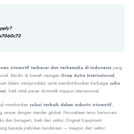
apply?
a7060c72
en otomotif terbesar dan terkemuka di Indonesia
yang
sional. Berdiri di bawah naungan
Grup Astra International
,
 kuat dalam memproduksi serta mendistribusikan berbagai
suku
pat
, baik untuk pasar domestik maupun internasional.
ntuk memberikan
solusi terbaik dalam industri otomotif
,
g sesuai dengan standar global. Perusahaan terus berinovasi
s dan beragam, baik dari sektor Original Equipment
ung kepada pabrikan kendaraan — maupun dari sektor