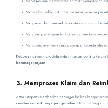
Menerima dan memverifikasi formulir permohonan cuti
Memastikan saldo cuti masih tersedia sebelum persetu
Menginput dan memperbarui data cuti dan izin ke dal
Mengatur perhitungan lembur sesuai jam kerja tambah
Mengkomunikasikan setiap pengajuan kepada atasan l
Ketepatan dalam mengelola data ini sangat penting kare
ketenagakerjaan
.
3. Memproses Klaim dan Rei
Astra Otoparts memberikan berbagai fasilitas kesejahtera
reimbursement biaya pengobatan.
HR Local Support me