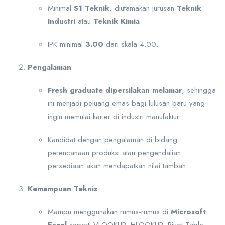
Minimal
S1 Teknik
, diutamakan jurusan
Teknik
Industri
atau
Teknik Kimia
.
IPK minimal
3.00
dari skala 4.00.
Pengalaman
Fresh graduate dipersilakan melamar
, sehingga
ini menjadi peluang emas bagi lulusan baru yang
ingin memulai karier di industri manufaktur.
Kandidat dengan pengalaman di bidang
perencanaan produksi atau pengendalian
persediaan akan mendapatkan nilai tambah.
Kemampuan Teknis
Mampu menggunakan rumus-rumus di
Microsoft
Excel
seperti VLOOKUP, HLOOKUP, Pivot Table,