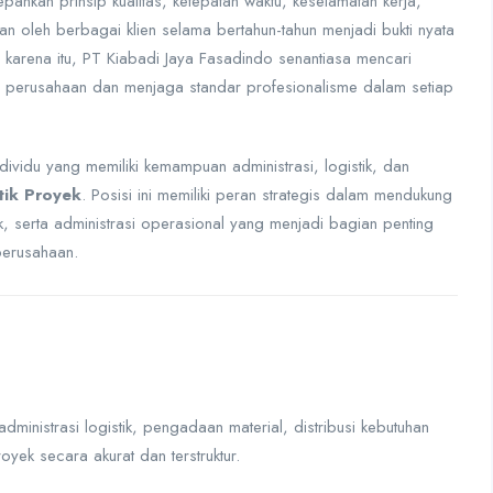
nkan prinsip kualitas, ketepatan waktu, keselamatan kerja,
n oleh berbagai klien selama bertahun-tahun menjadi bukti nyata
karena itu, PT Kiabadi Jaya Fasadindo senantiasa mencari
n perusahaan dan menjaga standar profesionalisme dalam setiap
ividu yang memiliki kemampuan administrasi, logistik, dan
tik Proyek
. Posisi ini memiliki peran strategis dalam mendukung
ek, serta administrasi operasional yang menjadi bagian penting
perusahaan.
ministrasi logistik, pengadaan material, distribusi kebutuhan
yek secara akurat dan terstruktur.