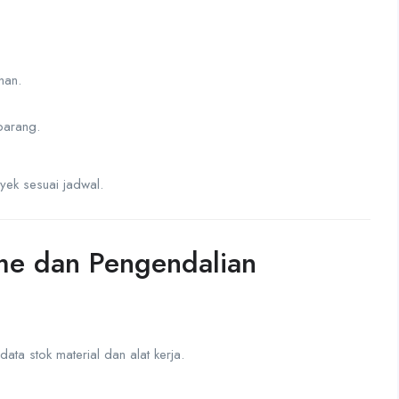
han.
barang.
yek sesuai jadwal.
me dan Pengendalian
ta stok material dan alat kerja.