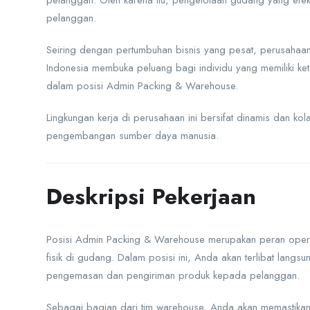
pelanggan. Oleh karena itu, pengelolaan gudang yang efek
pelanggan.
Seiring dengan pertumbuhan bisnis yang pesat, perusahaa
Indonesia membuka peluang bagi individu yang memiliki kete
dalam posisi Admin Packing & Warehouse.
Lingkungan kerja di perusahaan ini bersifat dinamis dan kola
pengembangan sumber daya manusia.
Deskripsi Pekerjaan
Posisi Admin Packing & Warehouse merupakan peran operas
fisik di gudang. Dalam posisi ini, Anda akan terlibat lan
pengemasan dan pengiriman produk kepada pelanggan.
Sebagai bagian dari tim warehouse, Anda akan memastikan