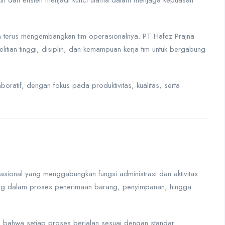
tif dan efisien menjadi kunci utama dalam menjaga kepuasan
n terus mengembangkan tim operasionalnya. PT Hafez Prajna
litian tinggi, disiplin, dan kemampuan kerja tim untuk bergabung
boratif, dengan fokus pada produktivitas, kualitas, serta
ional yang menggabungkan fungsi administrasi dan aktivitas
gsung dalam proses penerimaan barang, penyimpanan, hingga
 bahwa setiap proses berjalan sesuai dengan standar