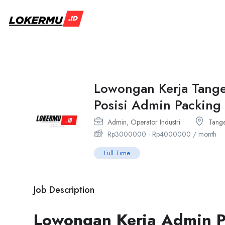
Lowongan Kerja Tange
Posisi Admin Packin
Admin
,
Operator Industri
Tang
Rp
3000000
-
Rp
4000000
/ month
Full Time
Job Description
Lowongan Kerja Admin P