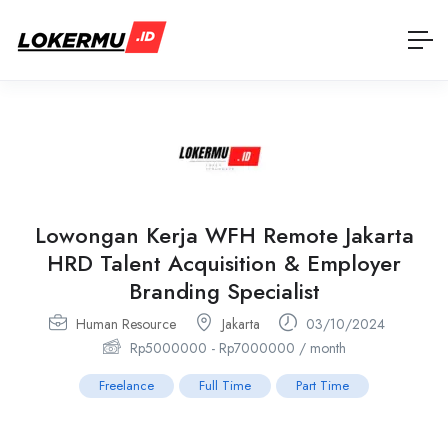
Lowongan Kerja WFH Remote Jakarta
HRD Talent Acquisition & Employer
Branding Specialist
Human Resource
Jakarta
03/10/2024
Rp
5000000
-
Rp
7000000
/ month
Freelance
Full Time
Part Time