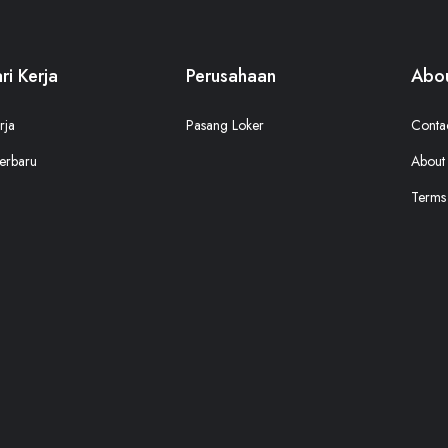
ri Kerja
Perusahaan
Abou
rja
Pasang Loker
Conta
erbaru
About
Terms