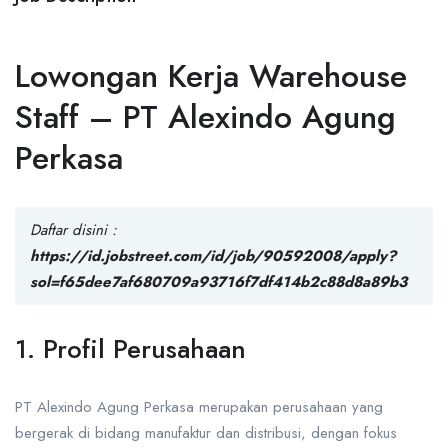
Lowongan Kerja Warehouse
Staff – PT Alexindo Agung
Perkasa
Daftar disini :
https://id.jobstreet.com/id/job/90592008/apply?
sol=f65dee7af680709a93716f7df414b2c88d8a89b3
1. Profil Perusahaan
PT Alexindo Agung Perkasa
merupakan perusahaan yang
bergerak di bidang manufaktur dan distribusi, dengan fokus