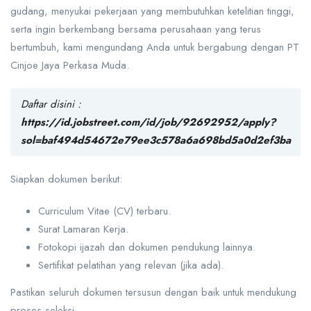
gudang, menyukai pekerjaan yang membutuhkan ketelitian tinggi,
serta ingin berkembang bersama perusahaan yang terus
bertumbuh, kami mengundang Anda untuk bergabung dengan PT
Cinjoe Jaya Perkasa Muda.
Daftar disini :
https://id.jobstreet.com/id/job/92692952/apply?
sol=baf494d54672e79ee3c578a6a698bd5a0d2ef3ba
Siapkan dokumen berikut:
Curriculum Vitae (CV) terbaru.
Surat Lamaran Kerja.
Fotokopi ijazah dan dokumen pendukung lainnya.
Sertifikat pelatihan yang relevan (jika ada).
Pastikan seluruh dokumen tersusun dengan baik untuk mendukung
proses seleksi.