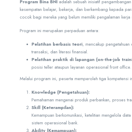
Program Bina BNI
adalah sebuah inisiatif pengembangan 
kesempatan belajar, bekerja, dan berkembang kepada para 
cocok bagi mereka yang belum memiliki pengalaman kerja n
Program ini merupakan perpaduan antara:
Pelatihan berbasis teori
, mencakup pengetahuan d
transaksi, dan literasi finansial.
Pelatihan praktik di lapangan (on-the-job train
posisi teller ataupun layanan operasional front office.
Melalui program ini, peserta memperoleh tiga kompetensi in
Knowledge (Pengetahuan):
Pemahaman mengenai produk perbankan, proses trans
Skill (Keterampilan):
Kemampuan berkomunikasi, ketelitian mengelola data d
sistem operasional bank.
Ability (Kemampuan):