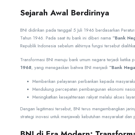
Sejarah Awal Berdirinya
BNI didirikan pada tanggal 5 Juli 1946 berdasarkan Pera
Tahun 1946. Pada saat itu bank ini diberi nama
“Bank Neg
Republik Indonesia sebelum akhirnya fungsi tersebut dialih
Transformasi BNI menuju bank umum negara terjadi ketika 
1968
, yang menegaskan bahwa BNI menjadi
“Bank Nega
Memberikan pelayanan perbankan kepada masyaraka
Mendukung percepatan pembangunan ekonomi nasio
Meningkatkan kesejahteraan rakyat melalui akses layana
Dengan legitimasi tersebut, BNI terus mengembangkan jari
strategi inovasi untuk menjawab kebutuhan masyarakat da
BNI di Era Modern: Transformas