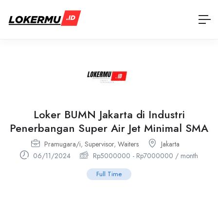
Loker BUMN Jakarta di Industri
Penerbangan Super Air Jet Minimal SMA
Pramugara/i
,
Supervisor
,
Waiters
Jakarta
06/11/2024
Rp
5000000
-
Rp
7000000
/ month
Full Time