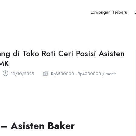
Lowongan Terbaru
g di Toko Roti Ceri Posisi Asisten
SMK
13/10/2025
Rp
3500000
-
Rp
4000000
/ month
– Asisten Baker