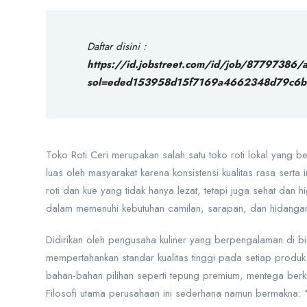
Daftar disini :
https://id.jobstreet.com/id/job/87797386/
sol=eded153958d15f7169a4662348d79c6b
Toko Roti Ceri merupakan salah satu toko roti lokal yang 
luas oleh masyarakat karena konsistensi kualitas rasa sert
roti dan kue yang tidak hanya lezat, tetapi juga sehat dan h
dalam memenuhi kebutuhan camilan, sarapan, dan hidangan
Didirikan oleh pengusaha kuliner yang berpengalaman di 
mempertahankan standar kualitas tinggi pada setiap produk
bahan-bahan pilihan seperti tepung premium, mentega berku
Filosofi utama perusahaan ini sederhana namun bermakna: