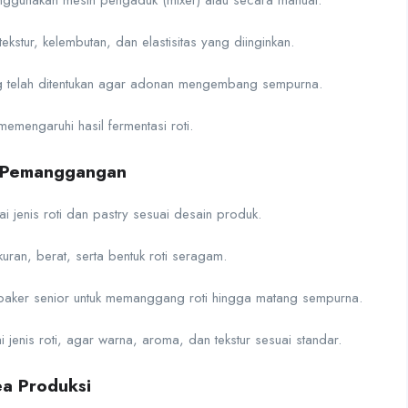
gunakan mesin pengaduk (mixer) atau secara manual.
kstur, kelembutan, dan elastisitas yang diinginkan.
ng telah ditentukan agar adonan mengembang sempurna.
mengaruhi hasil fermentasi roti.
 Pemanggangan
enis roti dan pastry sesuai desain produk.
ran, berat, serta bentuk roti seragam.
ker senior untuk memanggang roti hingga matang sempurna.
enis roti, agar warna, aroma, dan tekstur sesuai standar.
ea Produksi