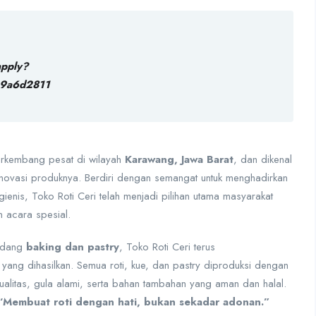
apply?
9a6d2811
berkembang pesat di wilayah
Karawang, Jawa Barat
, dan dikenal
a inovasi produknya. Berdiri dengan semangat untuk menghadirkan
igienis, Toko Roti Ceri telah menjadi pilihan utama masyarakat
 acara spesial.
bidang
baking dan pastry
, Toko Roti Ceri terus
 yang dihasilkan. Semua roti, kue, dan pastry diproduksi dengan
alitas, gula alami, serta bahan tambahan yang aman dan halal.
“Membuat roti dengan hati, bukan sekadar adonan.”