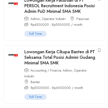
Lowongan Kerja Pasuruan di PT
PERSOL Recruitment Indonesia Posisi
Admin PoD Minimal SMA SMK
Admin
,
Operator Industri
Pasuruan
Rp
4500000
-
Rp
5500000
/ month
Full Time
Lowongan Kerja Cikupa Banten di PT
Seksama Total Posisi Admini Gudang
Minimal SMA SMK
Accounting / Finance
,
Admin
,
Operator
Industri
Banten
Rp
5000000
-
Rp
6000000
/ month
Full Time