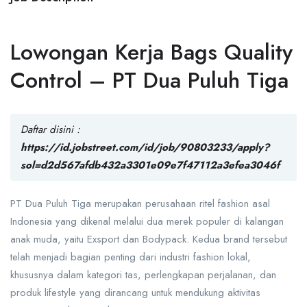
Lowongan Kerja Bags Quality
Control – PT Dua Puluh Tiga
Daftar disini :
https://id.jobstreet.com/id/job/90803233/apply?
sol=d2d567afdb432a3301e09e7f47112a3efea3046f
PT Dua Puluh Tiga
merupakan perusahaan ritel fashion asal
Indonesia yang dikenal melalui dua merek populer di kalangan
anak muda, yaitu
Exsport
dan
Bodypack
. Kedua brand tersebut
telah menjadi bagian penting dari industri fashion lokal,
khususnya dalam kategori tas, perlengkapan perjalanan, dan
produk lifestyle yang dirancang untuk mendukung aktivitas