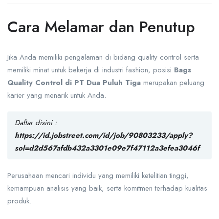
Cara Melamar dan Penutup
Jika Anda memiliki pengalaman di bidang quality control serta
memiliki minat untuk bekerja di industri fashion, posisi
Bags
Quality Control di PT Dua Puluh Tiga
merupakan peluang
karier yang menarik untuk Anda.
Daftar disini :
https://id.jobstreet.com/id/job/90803233/apply?
sol=d2d567afdb432a3301e09e7f47112a3efea3046f
Perusahaan mencari individu yang memiliki ketelitian tinggi,
kemampuan analisis yang baik, serta komitmen terhadap kualitas
produk.