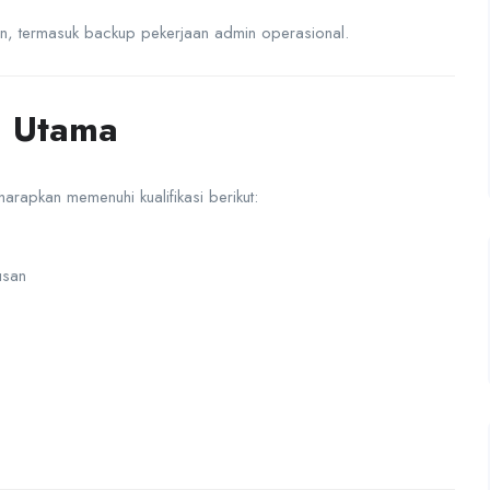
an, termasuk backup pekerjaan admin operasional.
i Utama
arapkan memenuhi kualifikasi berikut:
usan