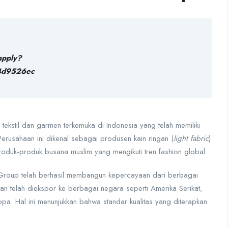
apply?
4d9526ec
kstil dan garmen terkemuka di Indonesia yang telah memiliki
Perusahaan ini dikenal sebagai produsen kain ringan (
light fabric
)
produk-produk busana muslim yang mengikuti tren fashion global.
 Group telah berhasil membangun kepercayaan dari berbagai
n telah diekspor ke berbagai negara seperti Amerika Serikat,
a. Hal ini menunjukkan bahwa standar kualitas yang diterapkan