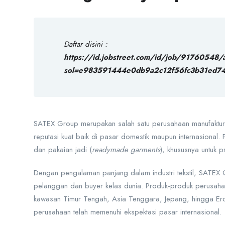
Daftar disini :
https://id.jobstreet.com/id/job/91760548/
sol=e983591444e0db9a2c12f56fc3b31ed7
SATEX Group merupakan salah satu perusahaan manufaktur te
reputasi kuat baik di pasar domestik maupun internasional. 
dan pakaian jadi (
readymade garments
), khususnya untuk 
Dengan pengalaman panjang dalam industri tekstil, SATEX
pelanggan dan buyer kelas dunia. Produk-produk perusahaa
kawasan Timur Tengah, Asia Tenggara, Jepang, hingga Erop
perusahaan telah memenuhi ekspektasi pasar internasional.