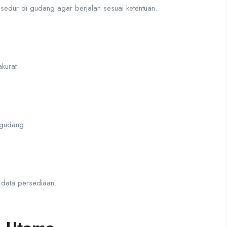
edur di gudang agar berjalan sesuai ketentuan.
kurat.
 gudang.
 data persediaan.