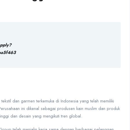
apply?
ba5f463
kstil dan garmen terkemuka di Indonesia yang telah memiliki
 Perusahaan ini dikenal sebagai produsen kain muslim dan produk
tinggi dan desain yang mengikuti tren global.
X Group telah menjalin kerja sama dengan berbagai pelanggan