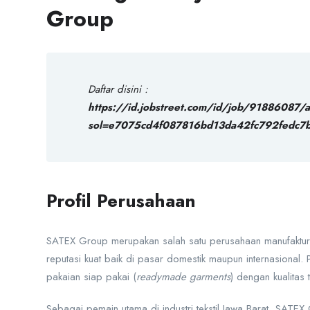
Group
Daftar disini :
https://id.jobstreet.com/id/job/91886087/
sol=e7075cd4f087816bd13da42fc792fedc7
Profil Perusahaan
SATEX Group merupakan salah satu perusahaan manufaktur te
reputasi kuat baik di pasar domestik maupun internasional.
pakaian siap pakai (
readymade garments
) dengan kualitas 
Sebagai pemain utama di industri tekstil Jawa Barat, SATE