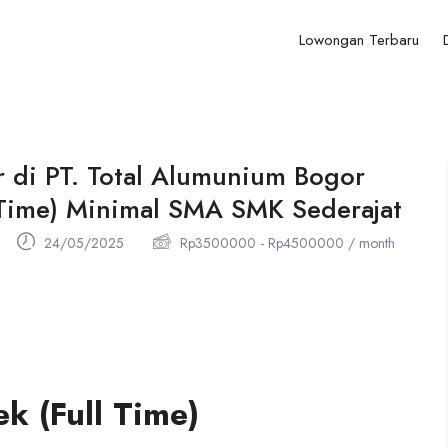
Lowongan Terbaru
 di PT. Total Alumunium Bogor
l Time) Minimal SMA SMK Sederajat
24/05/2025
Rp
3500000
-
Rp
4500000
/ month
k (Full Time)