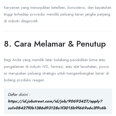
Karyawan yang menunjukkan ketelitian, konsistensi, dan kepatuhan
tinggi terhadap prosedur memiliki peluang karier jangka panjang
di industri diagnostik.
8. Cara Melamar & Penutup
Bagi Anda yang memiliki latar belakang pendidikan kimia atau
pengalaman di industri IVD, farmasi, atau alat kesehatan, posisi
ini merupakan peluang strategis untuk mengembangkan karier di
bidang produksi reagen.
Daftar disini :
https://id.jobstreet.com/id/job/90693427/apply?
sol=08427f0b1386d93128a1f3015b9f669a6c3f9c6b