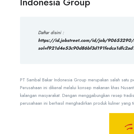
Indonesia Group
Daftar disini :
https://id.jobstreet.com/id/job/90653290/
sol=f921d4e53c90d86bf3d191fedca1dfc2ad
PT Sambal Bakar Indonesia Group merupakan salah satu per
Perusahaan ini dikenal melalui konsep makanan khas Nusa
kalangan masyarakat. Dengan menggabungkan resep tradisi
perusahaan ini berhasil menghadirkan produk kuliner yang tid