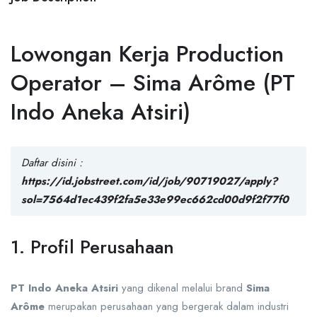
Lowongan Kerja Production
Operator – Sima Arôme (PT
Indo Aneka Atsiri)
Daftar disini :
https://id.jobstreet.com/id/job/90719027/apply?
sol=7564d1ec439f2fa5e33e99ec662cd00d9f2f77f0
1. Profil Perusahaan
PT Indo Aneka Atsiri
yang dikenal melalui brand
Sima
Arôme
merupakan perusahaan yang bergerak dalam industri