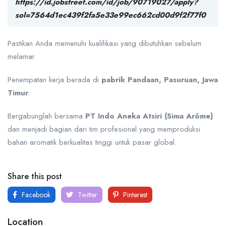
https://id.jobstreet.com/id/job/90719027/apply?
sol=7564d1ec439f2fa5e33e99ec662cd00d9f2f77f0
Pastikan Anda memenuhi kualifikasi yang dibutuhkan sebelum
melamar.
Penempatan kerja berada di
pabrik Pandaan, Pasuruan, Jawa
Timur
.
Bergabunglah bersama
PT Indo Aneka Atsiri (Sima Arôme)
dan menjadi bagian dari tim profesional yang memproduksi
bahan aromatik berkualitas tinggi untuk pasar global.
Share this post
Facebook
Twitter
Pinterest
Location