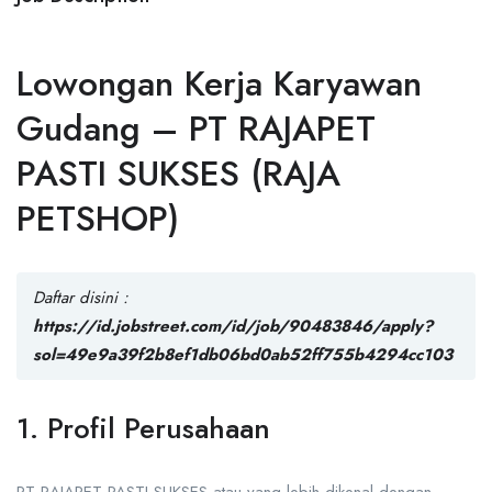
Lowongan Kerja Karyawan
Gudang – PT RAJAPET
PASTI SUKSES (RAJA
PETSHOP)
Daftar disini :
https://id.jobstreet.com/id/job/90483846/apply?
sol=49e9a39f2b8ef1db06bd0ab52ff755b4294cc103
1. Profil Perusahaan